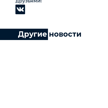
друзьями!
Другие
новости