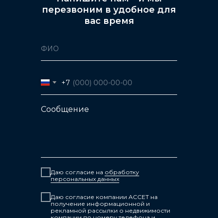
перезвоним в удобное для
вас время
+7
Сообщение
 поселки
Даю согласие на
обработку
персональных данных
Даю согласие компании АССЕТ на
получение информационной и
рекламной рассылки о недвижимости
ров
компании по номеру телефона и