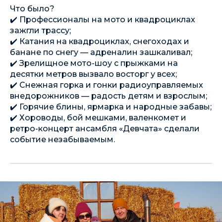
Что было?
✔️ Профессионалы на мото и квадроциклах
зажгли трассу;
✔️ Катания на квадроциклах, снегоходах и
банане по снегу — адреналин зашкаливал;
✔️ Зрелищное мото-шоу с прыжками на
десятки метров вызвало восторг у всех;
✔️ Снежная горка и гонки радиоуправляемых
внедорожников — радость детям и взрослым;
✔️ Горячие блины, ярмарка и народные забавы;
✔️ Хороводы, бой мешками, валенкомет и
ретро-концерт ансамбля «Девчата» сделали
событие незабываемым.